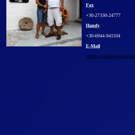
Fax
+30-27330-24777
Handy
+30-6944-941104
E-Mail
studios-resbithas@hotma