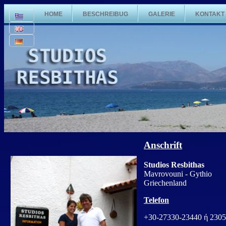
HOME
BESCHREIBUG
GALERIE
KONTAKT
Anschrift
Studios Resbithas
Mavrovouni - Gythio
Griechenland
Telefon
+30-27330-23440 ή 230